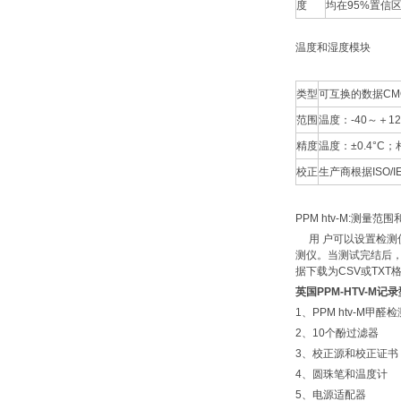
度
均在95%置信
温度和湿度模块
类型
可互换的数据CMO
范围
温度：-40～＋1
精度
温度：±0.4°C
校正
生产商根据ISO/
PPM htv-M:测
用 户可以设置检测
测仪。当测试完结后
据下载为CSV或TXT
英国PPM-HTV-M
1、PPM htv-M甲
2、10个酚过滤器
3、校正源和校正证书
4、圆珠笔和温度计
5、电源适配器