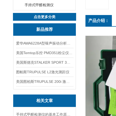
手持式甲醛检测仪
点击更多分类
产品介绍：
新品推荐
爱华AWA6228A型噪声振动分析仪(声级计)
美国Temtop乐控 PMD351粉尘仪PM2.5粒子
美国斯德克STALKER SPORT 3雷达测速仪
图帕斯TRUPULSE L2激光测距仪
美国图柏斯TRUPULSE 200i 激光测距仪
相关文章
手持式甲醛检测仪的基本工作原理讲解