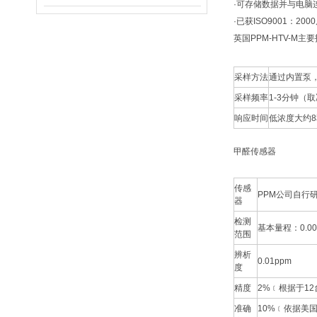
·可存储数据并与电脑
·已获ISO9001：
英国PPM-HTV-M主
采样方法
通过内置泵，
采样频率
1-3分钟（
响应时间
低浓度大约8
甲醛传感器
传感
PPM公司自行
器
检测
基本量程：0.00
范围
辨析
0.01ppm
度
精度
2%﹝根据于1
准确
10%﹝依据美国