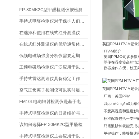
FP-30MK2C型甲醛检测仪按检测方式该如何分类？
手持式甲醛检测仪对于保护人们的健康非常重要
在选择和使用在线式红外测温仪时，以下建议可能会有所帮助
在线式红外测温仪的优势通常体现在非接触测量上
英国PPM-HTV-M
HTV-M简介
低频电磁场强度分析仪需要定期进行维护和保养
·英国PPM公司多参
·即使在湿度较高的情
工频电磁场检测仪广泛应用于以下领域
·仪器操作方便，校正
手持式雷达测速仪具备稳定工作的特点
英国PPM-HTV-M
空气正负离子检测仪可以实时显示负氧离子浓度
·厂商：英国PPM
FM10L电磁辐射检测仪是基于电磁感应处理技术设计的
·以ppm和mg/m3
·不受高湿度和温度影
手持式甲醛检测仪的日常维护与保养方法
·标准配置包括一支甲
该如何选择FP-30MK2C型甲醛检测仪？
·只需数秒钟就能完成
·单键操作，能够快速
手持式甲醛检测仪主要应用于以下场景