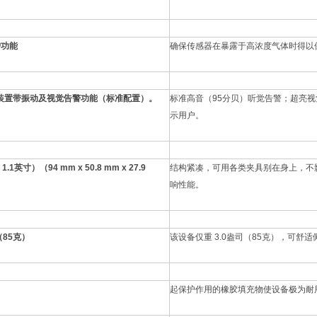
护功能
确保传感器在暴露于高浓度气体时得以保
装置带振动及视觉告警功能（标准配置）。
标准高音（95分贝）听觉告警；超亮
示用户。
 1.1英寸）（94 mm x 50.8 mm x 27.9
结构紧凑，可用各类夹具别在身上，不
响性能。
（85克）
该设备仅重 3.0盎司（85克），可舒
起保护作用的橡胶填充物使设备极为耐