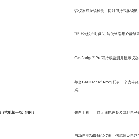
该仪器可持续检测，同时保持气体读数
“距上次校准时间"功能使终端用户能够
®
GasBadge
Pro可持续监测并显示仪
®
每套GasBadge
Pro均配有一个皮带
购。
）/抗射频干扰（RFI）
来自手机、手持无线电设备及其他电子
自动自测功能确保仪器、传感器及电路