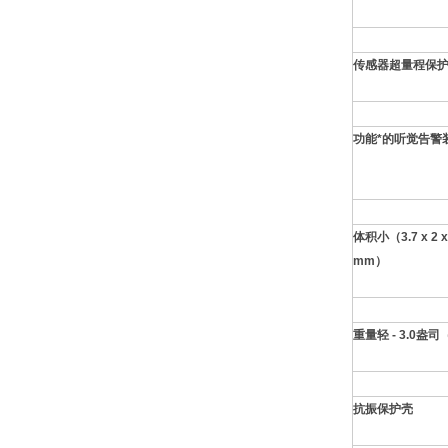
传感器超量程保
功能*的听觉告警
体积小（3.7 x 2 x
mm）
重量轻 - 3.0盎司
抗振保护壳