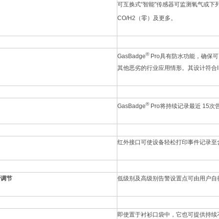
可互换式“智能"传感器可监测氧气或下列
CO/H2（零）及更多。
®
GasBadge
Pro具有防水功能，确保
其他恶劣的行业应用情形。其设计符合IP
®
GasBadge
Pro将持续记录最近 1
红外接口可使设备轻松打印事件记录至
行调节
低级别及高级别告警设置点可由用户自
即使置于衬衫口袋中，它也可提供持续