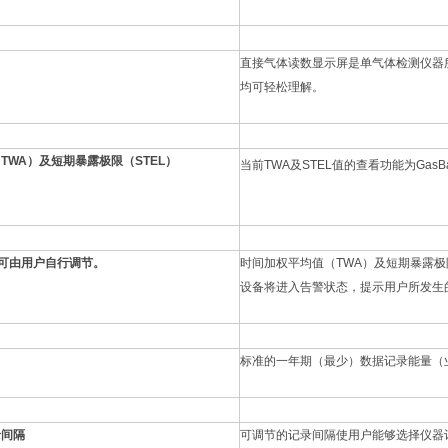
直接气体读数显示屏是单气体检测仪器
均可轻松理解。
TWA）及短期暴露极限（STEL）
当前TWA及STEL值的查看功能为GasBa
警可由用户自行调节。
时间加权平均值（TWA）及短期暴露极
设备将进入告警状态，提示用户所发生
标准的一年期（最少）数据记录能量（
录间隔
可调节的记录间隔使用户能够选择仪器