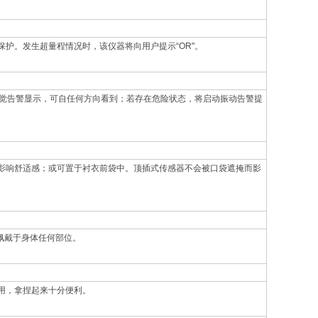
护。发生超量程情况时，该仪器将向用户提示“OR"。
视觉告警显示，可自任何方向看到；若存在危险状态，将启动振动告警提
影响舒适感；或可置于衬衣前袋中。顶插式传感器不会被口袋遮掩而影
适佩戴于身体任何部位。
用，拿捏起来十分便利。