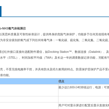
ro-NH3氨气体检测仪
 Pro 以英思科质量及可靠性标准设计，提供终身的危险气体保护，功能多于任何其他现有单气
为非安全级别的氧气或下列任何有毒气体：一氧化碳、硫化氢、二氧化氮、二氧化硫
 Pro通过红外接口直接向选配附件通信，如Docking Station™、数据连接（Dat
水平（STEL）、时间加权平均值（TWA）及长达一年的调查数据记录功能，另配有
壳，不受无线电频率干扰，并具有防水及经久耐用的特点。防震保护层保护产品不受
准功能。
优点
最少达2,600小时持续运行，电源：可
用户可对显示屏进行配置后显示直接实时