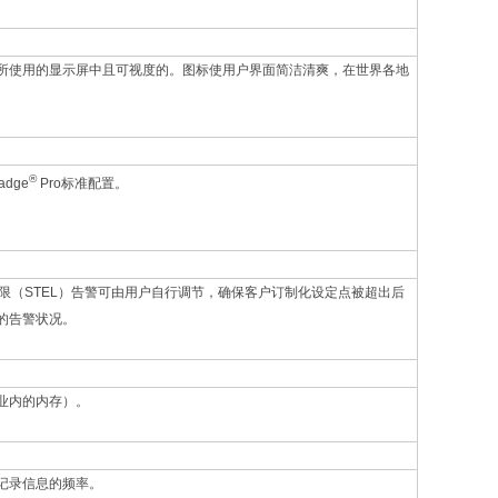
所使用的显示屏中且可视度的。图标使用户界面简洁清爽，在世界各地
®
dge
Pro标准配置。
限（STEL）告警可由用户自行调节，确保客户订制化设定点被超出后
的告警状况。
业内的内存）。
记录信息的频率。