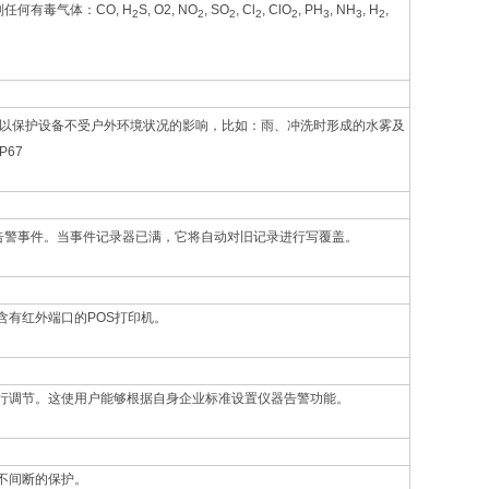
任何有毒气体：CO, H
S, O2, NO
, SO
, Cl
, ClO
, PH
, NH
, H
,
2
2
2
2
2
3
3
2
可以保护设备不受户外环境状况的影响，比如：雨、冲洗时形成的水雾及
67
5次告警事件。当事件记录器已满，它将自动对旧记录进行写覆盖。
含有红外端口的POS打印机。
行调节。这使用户能够根据自身企业标准设置仪器告警功能。
不间断的保护。