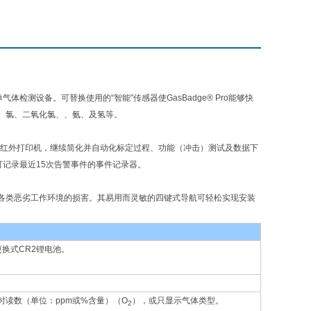
体检测设备。可替换使用的“智能"传感器使GasBadge® Pro能够快
、氯、二氧化氯、、氨、及氢等。
alink）、及红外打印机，继续简化并自动化标定过程、功能（冲击）测试及数据下
可记录最近15次告警事件的事件记录器。
各类恶劣工作环境的损害。其易用而灵敏的四键式导航可轻松实现安装
更换式CR2锂电池。
读数（单位：ppm或%含量）（O
），或只显示气体类型。
2