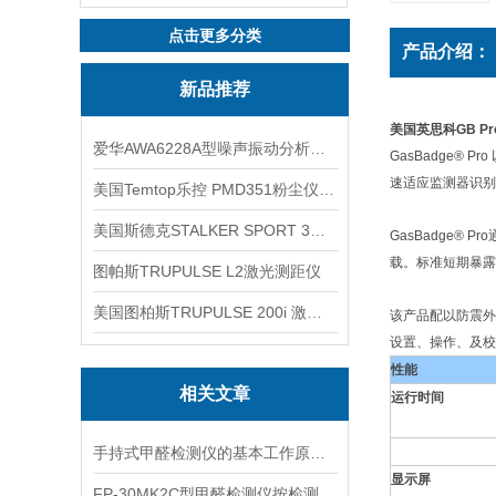
点击更多分类
产品介绍：
新品推荐
美国英思科GB P
爱华AWA6228A型噪声振动分析仪(声级计)
GasBadge®
速适应监测器识别
美国Temtop乐控 PMD351粉尘仪PM2.5粒子
美国斯德克STALKER SPORT 3雷达测速仪
GasBadge®
载。标准短期暴露
图帕斯TRUPULSE L2激光测距仪
美国图柏斯TRUPULSE 200i 激光测距仪
该产品配以防震外
设置、操作、及校
性能
相关文章
运行时间
手持式甲醛检测仪的基本工作原理讲解
显示屏
FP-30MK2C型甲醛检测仪按检测方式该如何分类？