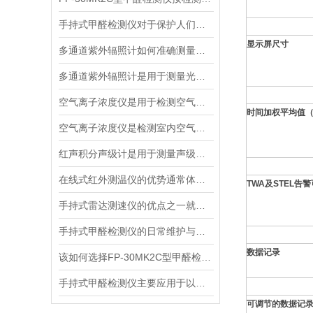
手持式甲醛检测仪对于保护人们的健康非常重要
显示屏尺寸
多通道紫外辐照计如何准确测量看不见的紫外线？
多通道紫外辐照计是用于测量光源输出的仪器
空气离子浓度仪是用于检测空气中离子浓度的精密仪器
时间加权平均值（
空气离子浓度仪是检测室内空气离子浓度的设备
红声积分声级计是用于测量声级和声谱的仪器
在线式红外测温仪的优势通常体现在非接触测量上
TWA及STEL告
手持式雷达测速仪的优点之一就是采用了非接触式测量方式
手持式甲醛检测仪的日常维护与保养方法
数据记录
该如何选择FP-30MK2C型甲醛检测仪？
手持式甲醛检测仪主要应用于以下场景
可调节的数据记