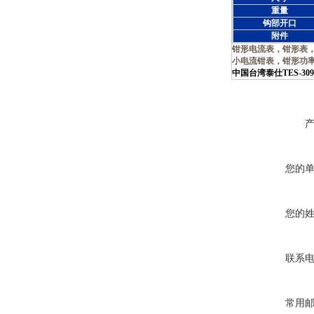
重量
钩部开口
附件
钳形电流表
，
钳形表
小电流钳表
，
钳形功
中国台湾泰仕TES-30
您的
您的
联系
常用