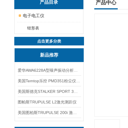
产品目录
产品中心
电子电工仪
钳形表
点击更多分类
新品推荐
爱华AWA6228A型噪声振动分析仪(声级计)
美国Temtop乐控 PMD351粉尘仪PM2.5粒子
美国斯德克STALKER SPORT 3雷达测速仪
图帕斯TRUPULSE L2激光测距仪
美国图柏斯TRUPULSE 200i 激光测距仪