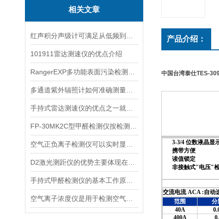
相关文章
红声积分声级计可满足从低频到高频的复杂环境监测
产品介绍：
101911雷达测速仪的优点介绍
RangerEXP多功能表面污染检测仪的维护保养方法
中国台湾泰仕TES-30
多通道紫外辐照计如何准确测量看不见的紫外线？
手持式雷达测速仪的优点之一就是采用了非接触式测量方式
FP-30MK2C型甲醛检测仪按检测方式该如何分类？
3-3/4 位数液晶显
空气正负离子检测仪可以实时显示负氧离子浓度
携带方便
读值锁定
D2激光测距仪的优势主要体现在以下几个方面
非接触式"电压"
手持式甲醛检测仪的基本工作原理讲解
交流电流 ACA :自动
空气离子浓度仪是用于检测空气中离子浓度的精密仪器
范围
分
40A
0.
400A
0