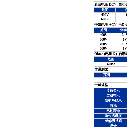
直流电压 DCV :自动
范围
400V
600V
交流电压 ACV :自动
范围
分辨
400V
0.1
600V
1V
400V
0.1
600V
1V
Ohms (电阻 Ω) :自
范围
400Ω
导通测试
范围
一般规格
读值显示
过载指示
低电池指示
电池
电池寿命
操作温湿度
储存温湿度
尺寸