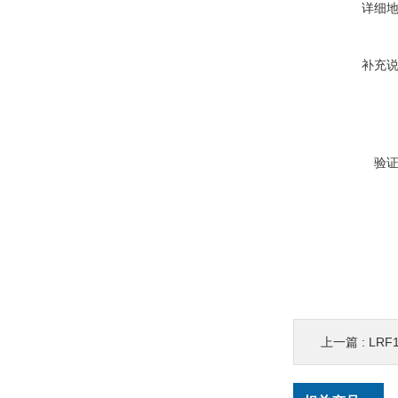
详细
补充
验
上一篇 :
LRF