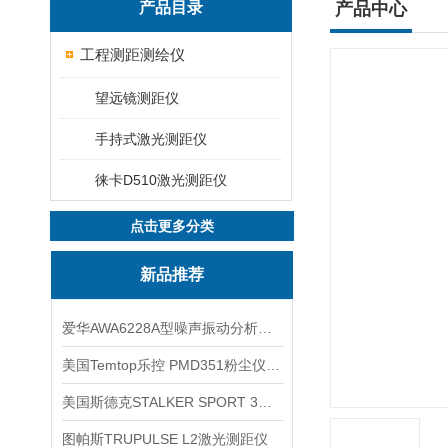
产品目录
产品中心
工程测距测绘仪
望远镜测距仪
手持式激光测距仪
徕卡D510激光测距仪
点击更多分类
新品推荐
爱华AWA6228A型噪声振动分析仪(声级计)
美国Temtop乐控 PMD351粉尘仪PM2.5粒子
美国斯德克STALKER SPORT 3雷达测速仪
图帕斯TRUPULSE L2激光测距仪