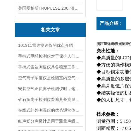
美国图柏斯TRUPULSE 200i 激光测距仪
产品介绍：
相关文章
测距望远镜/激光测距仪
101911雷达测速仪的优点介绍
突出性能：
手持式甲醛检测仪对于保护人们的健康非常重要
◆高质量的
LCD
◆方便的操作模
手持式雷达测速仪具备稳定工作的特点
◆目标锁定功能
空气离子浓度仪是检测室内空气离子浓度的设备
◆高质量的多层
◆高亮度镜片保
安装空气正负离子检测仪时，这几个重要事项是不可忽视的
◆结实轻便的机
矿石负离子检测仪普遍具备宽量程检测特性
◆的人机尺寸，
在线式红外测温仪的优势通常体现在非接触测量上
技术参数：
红声积分声级计是用于测量声级和声谱的仪器
测量范围：
5-15
测距精度：
+/-0.