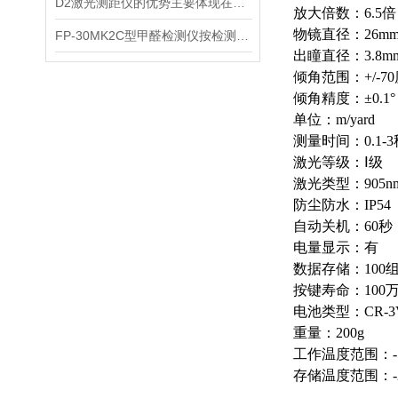
D2激光测距仪的优势主要体现在以下几个方面
放大倍数：
6.5
倍
物镜直径：
26m
FP-30MK2C型甲醛检测仪按检测方式该如何分类？
出瞳直径：
3.8m
倾角范围：
+/-70
倾角精度：±
0.1
°
单位：
m/yard
测量时间：
0.1-3
激光等级：Ⅰ级
激光类型：
905n
防尘防水：
IP54
自动关机：
60
秒
电量显示：有
数据存储：
100
按键寿命：
100
电池类型：
CR-3
重量：
200g
工作温度范围：
存储温度范围：