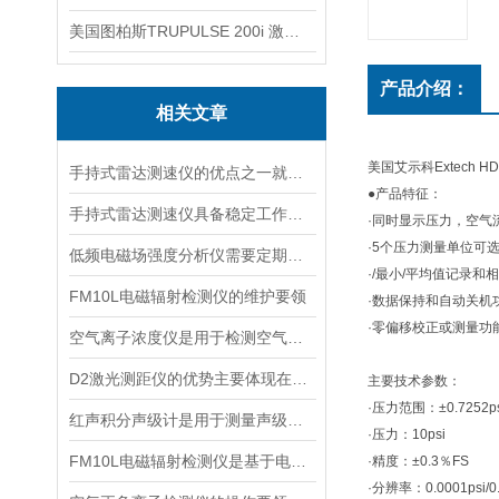
美国图柏斯TRUPULSE 200i 激光测距仪
产品介绍：
相关文章
美国艾示科Extech 
手持式雷达测速仪的优点之一就是采用了非接触式测量方式
●产品特征：
手持式雷达测速仪具备稳定工作的特点
·同时显示压力，空气
·5个压力测量单位可
低频电磁场强度分析仪需要定期进行维护和保养
·/最小/平均值记录和
FM10L电磁辐射检测仪的维护要领
·数据保持和自动关机
·零偏移校正或测量功
空气离子浓度仪是用于检测空气中离子浓度的精密仪器
D2激光测距仪的优势主要体现在以下几个方面
主要技术参数：
·压力范围：±0.7252psi
红声积分声级计是用于测量声级和声谱的仪器
·压力：10psi
FM10L电磁辐射检测仪是基于电磁感应处理技术设计的
·精度：±0.3％FS
·分辨率：0.0001psi/0.