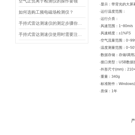
空气正负离子检测仪的操作要领
·显示：带背光的大屏
·运行温度范围：
如何选购工频电磁场检测仪？
·运行介质：
手持式雷达测速仪的测定步骤你都清楚吗？
·风速范围：1~80m/s
·风速精度：±1%FS
手持式雷达测速仪使用时需要注意以下几点
·空气流量范围：0~999
·温度测量范围：0~50
·数据存储：存储/调用
·接口类型：USB数据
·外形尺寸(mm)：210×
·重量：340g
·标准附件：Windo
·质保：1年