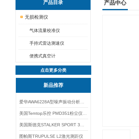
产品目录
产品中心
无损检测仪
气体流量校准仪
手持式雷达测速仪
便携式真空计
点击更多分类
新品推荐
爱华AWA6228A型噪声振动分析仪(声级计)
美国Temtop乐控 PMD351粉尘仪PM2.5粒子
美国斯德克STALKER SPORT 3雷达测速仪
图帕斯TRUPULSE L2激光测距仪