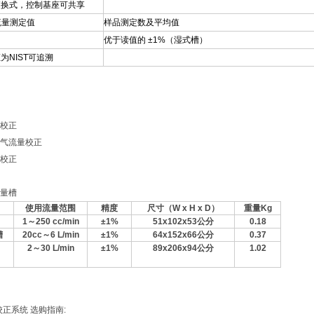
更换式，控制基座可共享
流量测定值
样品测定数及平均值
优于读值的 ±1%（湿式槽）
为NIST可追溯
校正
气流量校正
校正
量槽
使用流量范围
精度
尺寸（
W x H x D
）
重量
Kg
1
～
250 cc/min
±1%
51x102x53
公分
0.18
槽
20cc
～
6 L/min
±1%
64x152x66
公分
0.37
2
～
30 L/min
±1%
89x206x94
公分
1.02
 流量校正系统 选购指南: