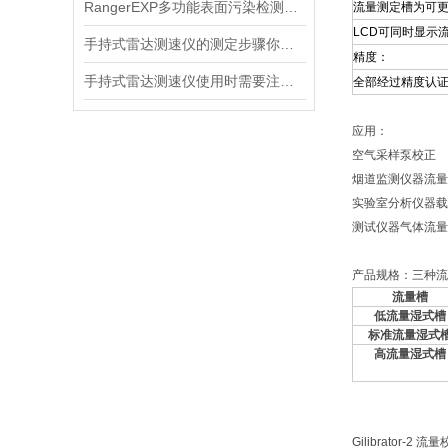
RangerEXP多功能表面污染检测仪的维护保养方法
流量测定槽为可
LCD可同时显示
手持式雷达测速仪的测定步骤你都清楚吗？
精度：
手持式雷达测速仪使用时需要注意以下几点
全部经过精度认证
应用：
空气采样泵校正
烟道监测仪器流量
实验室分析仪器载
测试仪器气体流量
产品规格：三种流
流量槽
低流量湿式槽
标准流量湿式
高流量湿式槽
Gilibrator-2