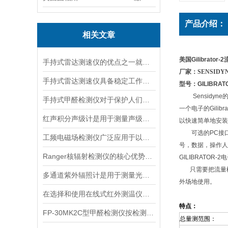
产品介绍：
相关文章
美国Gilibrat
手持式雷达测速仪的优点之一就是采用了非接触式测量方式
厂家：
SENSIDYN
手持式雷达测速仪具备稳定工作的特点
型号：GILIBRATO
Sensidyn
手持式甲醛检测仪对于保护人们的健康非常重要
一个电子的Gil
红声积分声级计是用于测量声级和声谱的仪器
以快速简单地安装
可选的PC接口组
工频电磁场检测仪广泛应用于以下领域
号，数据，操作人
Ranger核辐射检测仪的核心优势分析
GILIBRATO
只需要把流量槽安
多通道紫外辐照计是用于测量光源输出的仪器
外场地使用。
在选择和使用在线式红外测温仪时，以下建议可能会有所帮助
特点：
FP-30MK2C型甲醛检测仪按检测方式该如何分类？
总量测范围：