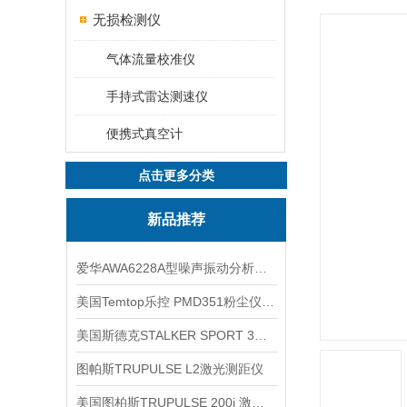
无损检测仪
气体流量校准仪
手持式雷达测速仪
便携式真空计
点击更多分类
新品推荐
爱华AWA6228A型噪声振动分析仪(声级计)
美国Temtop乐控 PMD351粉尘仪PM2.5粒子
美国斯德克STALKER SPORT 3雷达测速仪
图帕斯TRUPULSE L2激光测距仪
美国图柏斯TRUPULSE 200i 激光测距仪