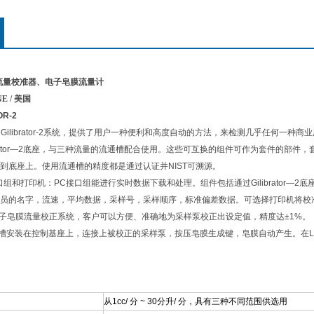
or-2流量校准器、电子皂膜流量计
E /
美国
R-2
e的Gilibrator-2系统，提供了用户一种便利和高度自动的方法，来检测几乎任何
ibrator—2底座，与三种流量的流通槽配合使用。这些可互换的组件可作为套件的部
到底座上。使用流通槽的精度都是通过认证并NIST可溯源。
和打印机：PC接口组能进行实时数据下载和处理。组件包括通过Gilibrator—2
员的名字，流速，平均数据，采样号，采样顺序，标准偏差数据。可选择打印机将校
R-2电子皂膜流量校正系统，客户可以方便、准确地为采样泵校正出设定值，精度达±1%。
装在控制基座上，连接上被校正的采样泵，按压皂膜生成键，皂膜自动产生。在LCD显
从1cc/ 分 ~ 30分升/ 分，具有三种不同范围供选用