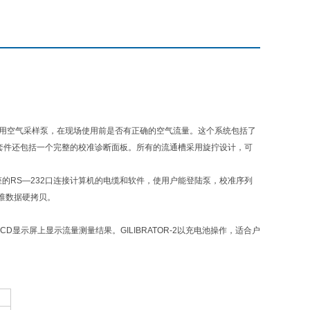
一种商业用空气采样泵，在现场使用前是否有正确的空气流量。这个系统包括了
件，套件还包括一个完整的校准诊断面板。所有的流通槽采用旋拧设计，可
底座的RS—232口连接计算机的电缆和软件，使用户能登陆泵，校准序列
准数据硬拷贝。
示屏上显示流量测量结果。GILIBRATOR-2以充电池操作，适合户