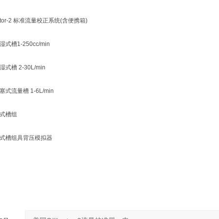
ibrator-2 标准流量校正系统(含便携箱)
湿式槽1-250cc/min
湿式槽 2-30L/min
塞式流量槽 1-6L/min
华湿式槽组
豪华湿式槽组具背压模拟器