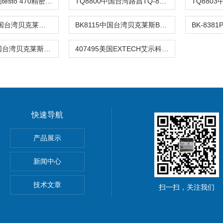
testo 470德图testo 470精密型光学/机械转
TQ8800中国台湾路昌TQ-8800扭力计TQ8800数
BK-8113A中国台湾贝克莱斯BK8113A槍型塗層測
BK8115中国台湾贝克莱斯BK8115涂层测厚仪BK
BK8386P中国台湾贝克莱斯BK8386P双输入差压
407495美国EXTECH艾示科407495压力计绝
快速导航
产品展示
分析仪
新闻中心
技术文章
扫一扫，关注我们