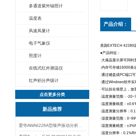
多通道紫外辐照计
温度表
产品介绍：
风速风量计
电子气象仪
美国EXTECH 422
●产品特征：
照度计
·大液晶显示屏可同时
·内存可存储16000条
在线式红外测温仪
·通过键盘或PC端口
红声积分声级计
·通过Windows软件
·可以挂在墙壁上，放
点击更多分类
·温度测量范围：-20~
·温度测量精度：±0.6
新品推荐
·温度测量分辨率：0.
·湿度测量范围：0~99
爱华AWA6228A型噪声振动分析仪(声级计)
·湿度测量精度：±3%
·湿度分辨率：0.1%R