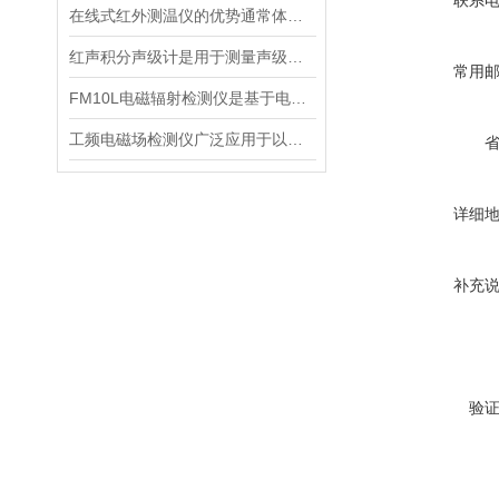
联系
在线式红外测温仪的优势通常体现在非接触测量上
红声积分声级计是用于测量声级和声谱的仪器
常用
FM10L电磁辐射检测仪是基于电磁感应处理技术设计的
工频电磁场检测仪广泛应用于以下领域
详细
补充
验