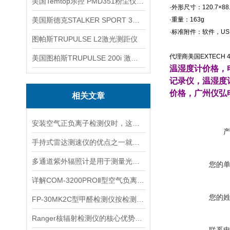
美国Temtop乐控 PMD351粉尘仪PM2.5粒子
·外形尺寸：120.7×88.
美国斯德克STALKER SPORT 3雷达测速仪
·重量：163g
·标准附件：软件，US
图帕斯TRUPULSE L2激光测距仪
代理商美国EXTECH 
美国图柏斯TRUPULSE 200i 激光测距仪
温湿度计价格，
记录仪，温湿度
价格，广州仪弘
相关文章
安装空气正负离子检测仪时，这几个重要事项是不可忽视的
手持式雷达测速仪的优点之一就是采用了非接触式测量方式
多通道紫外辐照计是用于测量光源输出的仪器
您的
详解COM-3200PROⅡ型空气负离子的成分与结构
您的
FP-30MK2C型甲醛检测仪按检测方式该如何分类？
Ranger核辐射检测仪的核心优势分析