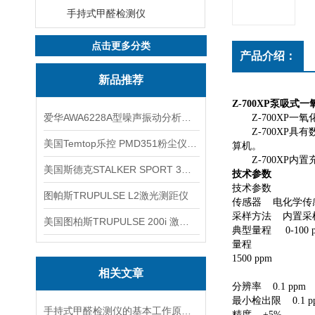
手持式甲醛检测仪
点击更多分类
产品介绍：
新品推荐
Z-700XP泵吸
爱华AWA6228A型噪声振动分析仪(声级计)
Z-700XP一
Z-700XP具有
美国Temtop乐控 PMD351粉尘仪PM2.5粒子
算机。
Z-700XP内置
美国斯德克STALKER SPORT 3雷达测速仪
技术参数
技术参数
图帕斯TRUPULSE L2激光测距仪
传感器 电化学传
采样方法 内置采
美国图柏斯TRUPULSE 200i 激光测距仪
典型量程 0-100 
量程
1500 ppm
相关文章
分辨率 0.1 ppm
最小检出限 0.1 p
手持式甲醛检测仪的基本工作原理讲解
精度 ±5%