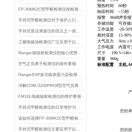
预热时间 60秒
FP-30MK2C型甲醛检测仪按检测方式该如何分类？
响应时间 <15秒
报警 80dB声音
手持式甲醛检测仪对于保护人们的健康非常重要
存储功能 可存储1
工作温度 -20-50
手持式雷达测速仪的优点之一就是采用了非接触式测量方式
相对湿度 15-90
大气压力 Atm.±1
工频电磁场检测仪广泛应用于以下领域
工作电源 内置可
Ranger核辐射检测仪的核心优势分析
尺寸 190.5×146×
重量 900g
空气正负离子检测仪的操作要领
标准配置 主机,AC
RangerEXP多功能表面污染检测仪的维护保养方法
详解COM-3200PROⅡ型空气负离子的成分与结构
FM10L电磁辐射检测仪的维护要领
手持式甲醛检测仪的日常维护与保养方法
您的
该如何选择FP-30MK2C型甲醛检测仪？
手持式甲醛检测仪主要应用于以下场景
您的