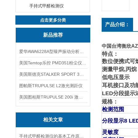
手持式甲醛检测仪
点击更多分类
产品介绍：
新品推荐
中国台湾衡欣AZ
爱华AWA6228A型噪声振动分析仪(声级计)
特点：
数位便携式可
美国Temtop乐控 PMD351粉尘仪PM2.5粒子
测量甲烷,丙烷
美国斯德克STALKER SPORT 3雷达测速仪
低电压显示
耳机接口及功
图帕斯TRUPULSE L2激光测距仪
LED分段提示
美国图柏斯TRUPULSE 200i 激光测距仪
规格：
检测范围
相关文章
分段显示8 L
灵敏度
手持式甲醛检测仪的基本工作原理讲解