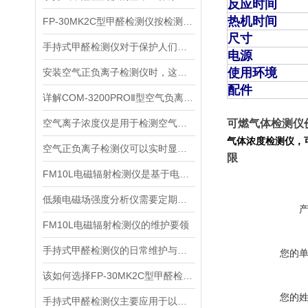
反应时间
热机时间
FP-30MK2C型甲醛检测仪按检测方式该如何分类？
尺寸
手持式甲醛检测仪对于保护人们的健康非常重要
电源
使用环境
安装空气正负离子检测仪时，这几个重要事项是不可忽视的
配件
详解COM-3200PROⅡ型空气负离子的成分与结构
空气离子浓度仪是用于检测空气中离子浓度的精密仪器
可燃
气
体检测仪
气体浓度检测仪
，
空气正负离子检测仪可以实时显示负氧离子浓度
限
FM10L电磁辐射检测仪是基于电磁感应处理技术设计的
低频电磁场强度分析仪需要定期进行维护和保养
FM10L电磁辐射检测仪的维护要领
手持式甲醛检测仪的日常维护与保养方法
您的
该如何选择FP-30MK2C型甲醛检测仪？
您的
手持式甲醛检测仪主要应用于以下场景