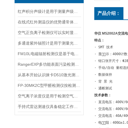
红声积分声级计是用于测量声级和声谱的仪器
产品介绍：
在线式红外测温仪的优势通常体现在非接触测量上
空气正负离子检测仪可以实时显示负氧离子浓度
华仪 MS2002A交流电
特点：
多通道紫外辐照计是用于测量光源输出的仪器
· SMT 技术
FM10L电磁辐射检测仪是基于电磁感应处理技术设计的
· 显示：4000计
· 钳口张开尺寸：Φ28
RangerEXP多功能表面污染检测仪的维护保养方法
· 手动/自动 量程选
从基本开始认识徕卡D510激光测距仪
· 数据保持 
· 背 景 光 
FP-30MK2C型甲醛检测仪按检测方式该如何分类？
· 通断测试
技术参数：
空气离子浓度仪是用于检测空气中离子浓度的精密仪器
· 直流电压：400V/60
手持式雷达测速仪具备稳定工作的特点
· 交流电压：400V/60
· 交流电流：40A/400
· 电阻：400Ω±1.