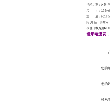
消耗功率：约5m
尺 寸：162(长)×
重 量：约125
附 属 品：携带用SO
代理日本万用MULT
钳形电流表
，
您的
您的
联系