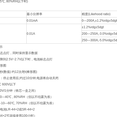
5℃, 80%RH以下时)
最小分辨率
精度(Likehood ratio)
0.01mA
0—200A,±1.2%rdg±5dgt
±1.2%rdg±5dgt
0.01A
200—250A,-3.0%rdg±5d
250—300A,-5.0%rdg±5d
表示
]标志点灯，同时保持显示数据
到2.5V~2.7V以下时，电池标志点灯
形图
(数值) 约12次/秒(棒形图)
：停止使用后,约过10分钟,电源将自动关闭
 600V以下
000V/1分钟（铁芯—盒之间）
—40℃ , 80%RH（但以不结露为准）
10—60℃, 70%RH（但以不结露为准）
R-44×2或SR-44×2
44×2可连续使用100小时）