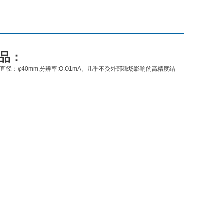
产品：
,钳口直径：φ40mm,分辨率:O.O1mA。几乎不受外部磁场影响的高精度结