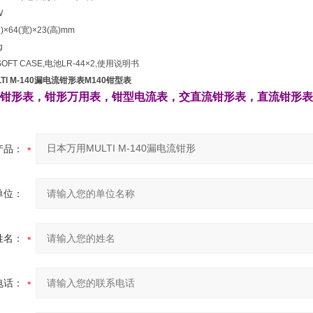
W
64(宽)×23(高)mm
g
FT CASE,电池LR-44×2,使用说明书
I M-140漏电流钳形表M140钳型表
钳形表
，
钳形万用表
，
钳型电流表
，
交直流钳形表
，
直流
钳形表
产品：
单位：
姓名：
电话：