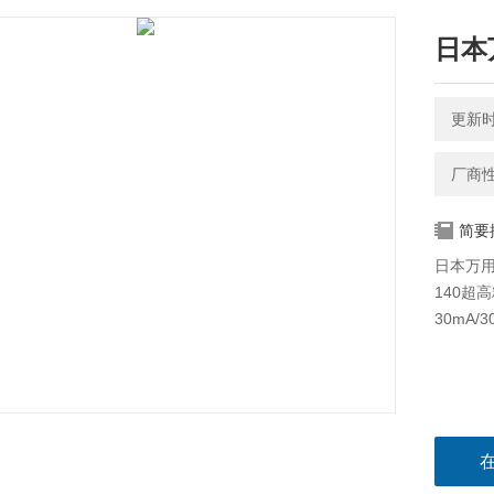
日本
更新时间
厂商
简要
日本万用
140超
30mA/