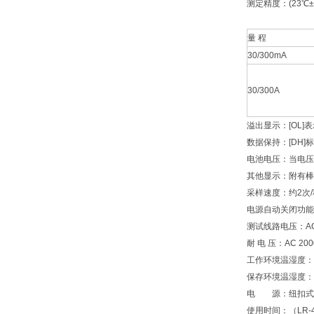
测定精度：(23℃±
量 程
30/300mA
30/300A
溢出显示：[OL]
数据保持：[DH
电池电压：当电压降
其他显示：附有棒
采样速度：约2次/秒
电源自动关闭功能
测试线路电压：AC
耐 电 压：AC 2
工作环境温湿度：0
保存环境温湿度：-
电 源：纽扣式电池L
使用时间：（LR-