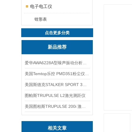
电子电工仪
钳形表
点击更多分类
新品推荐
爱华AWA6228A型噪声振动分析仪(声级计)
美国Temtop乐控 PMD351粉尘仪PM2.5粒子
美国斯德克STALKER SPORT 3雷达测速仪
图帕斯TRUPULSE L2激光测距仪
美国图柏斯TRUPULSE 200i 激光测距仪
相关文章