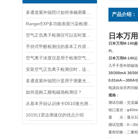
多通道紫外辐照计如何准确测量看不见的紫外线？
产品介绍：
RangerEXP多功能表面污染检测仪的维护保养方法
日本万用M
空气正负离子检测仪可以实时显示负氧离子浓度
日本万用M-14
手持式甲醛检测仪的基本工作原理讲解
构。
空气离子浓度仪是用于检测空气中离子浓度的精密仪器
日本万用M-140
超
几乎不受外部磁场
安装空气正负离子检测仪时，这几个重要事项是不可忽视的
30/300mA 30/30
多通道紫外辐照计是用于测量光源输出的仪器
0.01mA—300A
电源自动关闭功能
如何选购工频电磁场检测仪？
规格：
测试功能：交流漏
从基本开始认识徕卡D510激光测距仪
钳口直径：φ40m
101911雷达测速仪的优点介绍
显 示：显示320
测试范围：0—30mA/
量程切换：二量程