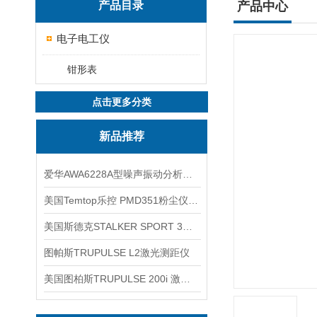
产品目录
产品中心
电子电工仪
钳形表
点击更多分类
新品推荐
爱华AWA6228A型噪声振动分析仪(声级计)
美国Temtop乐控 PMD351粉尘仪PM2.5粒子
美国斯德克STALKER SPORT 3雷达测速仪
图帕斯TRUPULSE L2激光测距仪
美国图柏斯TRUPULSE 200i 激光测距仪