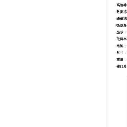
·
高速棒
·
数据冻
·
峰值冻
RMS
真
·
显示：
·
取样率
·
电池：
·
尺寸：
·
重量：
·
钳口开