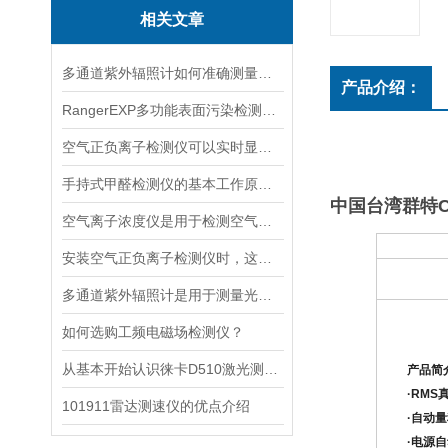
相关文章
多通道紫外辐照计如何准确测量看不见的紫外线？
产品介绍：
RangerEXP多功能表面污染检测仪的维护保养方法
空气正负离子检测仪可以实时显示负氧离子浓度
手持式甲醛检测仪的基本工作原理讲解
中国台湾群特CE
空气离子浓度仪是用于检测空气中离子浓度的精密仪器
安装空气正负离子检测仪时，这几个重要事项是不可忽视的
多通道紫外辐照计是用于测量光源输出的仪器
如何选购工频电磁场检测仪？
从基本开始认识徕卡D510激光测距仪
产品简
·RMS
101911雷达测速仪的优点介绍
·
自动量
·
电源自