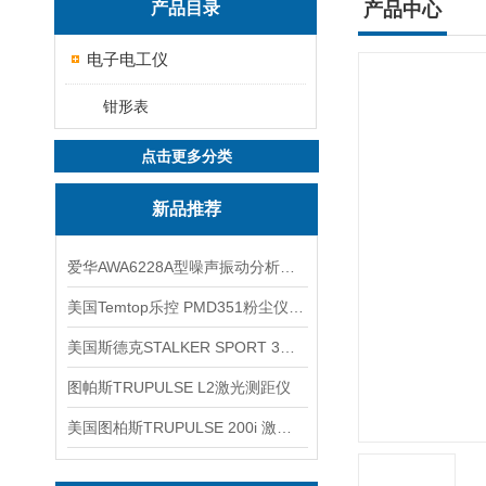
产品目录
产品中心
电子电工仪
钳形表
点击更多分类
新品推荐
爱华AWA6228A型噪声振动分析仪(声级计)
美国Temtop乐控 PMD351粉尘仪PM2.5粒子
美国斯德克STALKER SPORT 3雷达测速仪
图帕斯TRUPULSE L2激光测距仪
美国图柏斯TRUPULSE 200i 激光测距仪