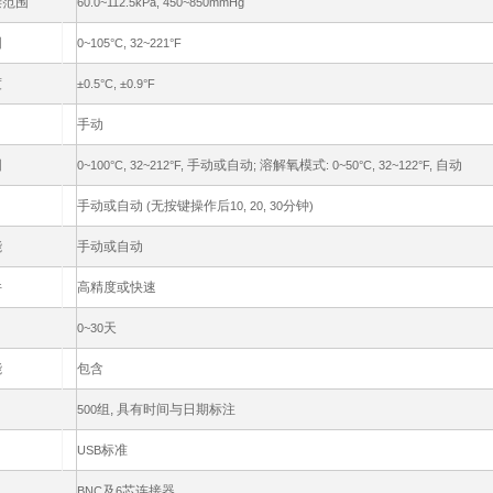
偿范围
60.0~112.5kPa, 450~850mmHg
围
0~105
°C, 32~221°F
度
±0.5
°C,
±0.9
°F
手动
围
手动或自动
溶解氧模式
自动
0~100
°C, 32~212°F,
;
: 0~50°C, 32~122°F,
手动或自动
无按键操作后
分钟
(
10, 20, 30
)
能
手动或自动
件
高精度或快速
天
0
~30
能
包含
组, 具有时间与日期标注
500
标准
USB
及
芯连接器
BNC
6