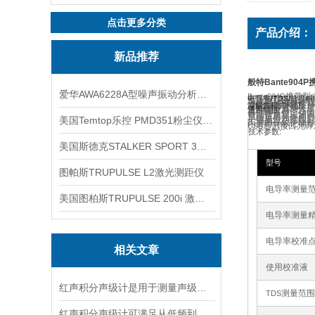
点击更多分类
产品介绍：
新品推荐
般特Bante904
爱华AWA6228A型噪声振动分析仪(声级计)
携带型
Bante904P
/TDS/
/
电导率
至多
点按键校准,
盐度
5
可选电导电极常数
性或纯水温度补偿
或
点按键校准,
1
2
:
溶解氧模式特征
可选溶解氧浓度单
手动盐度及大气压
:
通用特征
自动温度补偿在全
自动终点锁定保留
帮助信息提示如同
系统菜单允许用户
美国Temtop乐控 PMD351粉尘仪PM2.5粒子
一键复位功能即刻
扩展内存至多储存
内置时钟标记储存
通讯接口允许
USB
:
技术参数
美国斯德克STALKER SPORT 3雷达测速仪
型号
图帕斯TRUPULSE L2激光测距仪
电导率测量
美国图柏斯TRUPULSE 200i 激光测距仪
电导率测量
电导率校准
相关文章
使用校准液
红声积分声级计是用于测量声级和声谱的仪器
测量范围
TDS
红声积分声级计可满足从低频到高频的复杂环境监测