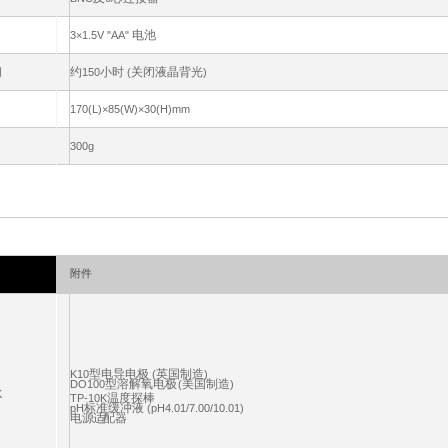
电池
3
×1.5
V "AA"
间
约
小时
关闭液晶背光
150
(
)
170(L)×85(W)×30(H)mm
300g
附件
型电导电极
英国制造
K10
(
)
型溶解氧电极
美国制造
DO100
(
)
.
K
温度探棒
.
TP-10K
标准缓冲液
pH
(pH4.01/7.00/10.01)
电
源适
配器
.