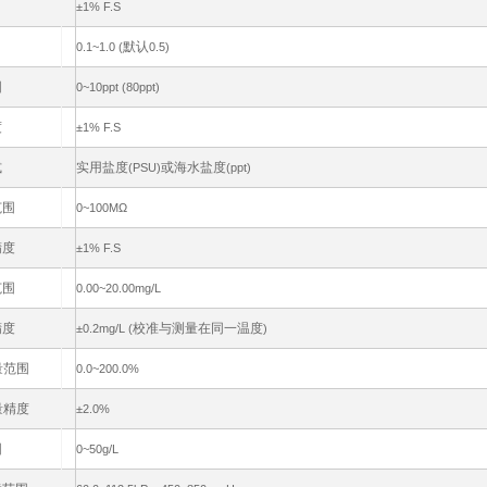
±1% F.S
默认
0.1~1.0 (
0.5)
围
0~10ppt (
80ppt)
度
±1% F.S
式
实用盐度
或海水盐度
(PSU)
(ppt)
范围
0~100MΩ
精度
±1% F.S
范围
0.00~20.00mg/L
精度
校准与测量在同一温度
±0.2mg/L (
)
量范围
0.0~200.0%
量精度
±2.0%
围
0~50g/L