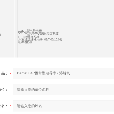
型电导电极
CON-1
型溶解氧电极
美国制造
DO100
(
)
.
N
温度探棒
.
TP-10K
标准缓冲液
pH
(pH4.01/7.00/10.01)
电
源适
配器
.
产品：
单位：
姓名：