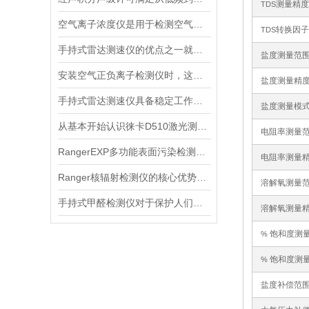
测量精度
TDS
空气离子浓度仪是用于检测空气中离子浓度的精密仪器
转换因子
TDS
手持式雷达测速仪的优点之一就是采用了非接触式测量方式
盐度测量范
安装空气正负离子检测仪时，这几个重要事项是不可忽视的
盐度测量精
手持式雷达测速仪具备稳定工作的特点
盐度测量模
从基本开始认识徕卡D510激光测距仪
电阻率测量
RangerEXP多功能表面污染检测仪的维护保养方法
电阻率测量
Ranger核辐射检测仪的核心优势分析
溶解氧测量
手持式甲醛检测仪对于保护人们的健康非常重要
溶解氧测量
饱和度测
%
饱和度测
%
盐度补偿范