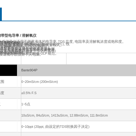
P携带型电导率 / 溶解氧仪
水质测量仪适用于测量液体的电导率,
,
盐度, 电阻率及溶解氧浓度或饱和度。
.
TDS
:
 自动识别电导校准液。
电阻率模式特征
.
,
转换因子, 标准化温度
或
, 线
TDS
(20°C
25°C)
模式, 实用盐度或海水盐度测量模式。
在饱和氧中,
在无氧液中。
99%
0%
位
或
。
(mg/L
ppm)
力补偿。
.
量程范围内提供精确的测量值。
.
稳定的测量值便于浏览或记录数据。
.
一个实时的操作指导简化仪表使用。
.
设置
仪表参数
以符合个性化的需求。
.
恢复仪表至出厂模式。
.
组测量数据。
.
500
数据的时间与日期以符合
规范。
.
GLP
发送储存数据至个人电脑。
Bante904P
范围
0~20mS/cm (
200mS/cm)
精度
±0.5% F.S
点
点
1~5
10
uS/cm, 84uS/cm, 1413uS/cm, 12.88mS/cm, 111.8mS/cm
, 由设定的
转换因子决定
0~10ppt (
20ppt
TDS
)