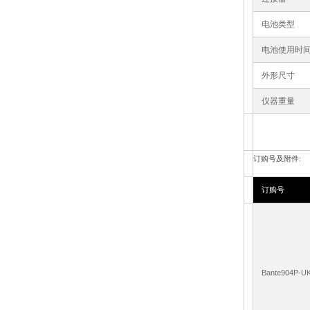
电池类型
电池使用时
外形尺寸
仪器重量
订购号及附件
:
订购号
Bante904P-U