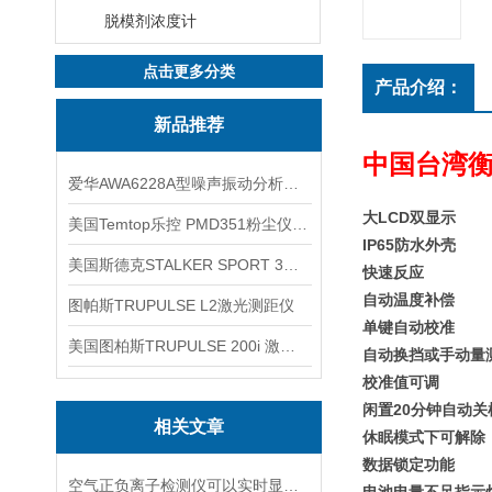
脱模剂浓度计
点击更多分类
产品介绍：
新品推荐
中国台湾衡
爱华AWA6228A型噪声振动分析仪(声级计)
大LCD双显示
美国Temtop乐控 PMD351粉尘仪PM2.5粒子
IP65防水外壳
美国斯德克STALKER SPORT 3雷达测速仪
快速反应
自动温度补偿
图帕斯TRUPULSE L2激光测距仪
单键自动校准
美国图柏斯TRUPULSE 200i 激光测距仪
自动换挡或手动量
校准值可调
闲置20分钟自动关
相关文章
休眠模式下可解除
数据锁定功能
空气正负离子检测仪可以实时显示负氧离子浓度