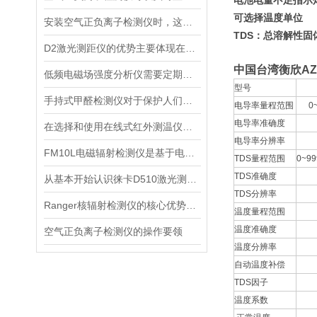
电池电量不足指示
可选择温度单位
安装空气正负离子检测仪时，这几个重要事项是不可忽视的
TDS：总溶解性固
D2激光测距仪的优势主要体现在以下几个方面
中国台湾衡欣AZ
低频电磁场强度分析仪需要定期进行维护和保养
型号
手持式甲醛检测仪对于保护人们的健康非常重要
电导率量程范围
0
电导率准确度
在选择和使用在线式红外测温仪时，以下建议可能会有所帮助
电导率分辨率
FM10L电磁辐射检测仪是基于电磁感应处理技术设计的
TDS量程范围
0~99
TDS准确度
从基本开始认识徕卡D510激光测距仪
TDS分辨率
Ranger核辐射检测仪的核心优势分析
温度量程范围
温度准确度
空气正负离子检测仪的操作要领
温度分辨率
自动温度补偿
TDS因子
温度系数