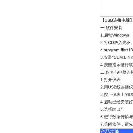
【
USB
连接电脑
一
.
软件安装
1.
Windows
启动
2.
CD
将
放入光驱
c:program files13
3.
“CEM.LINK
安装
4.
按照指示进行
二
.
仪表与电脑连
1.
打开仪表
2.
USB
用
线连接
3.
U
按下仪表上的
4.
启动已经安装
5.
4
选择端口
6.
进行数据传输
7.
关闭软件，请
产品功能