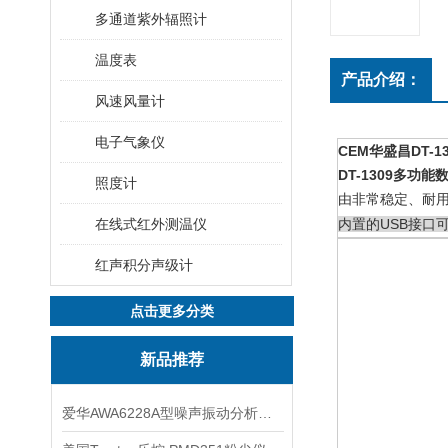
多通道紫外辐照计
温度表
产品介绍：
风速风量计
电子气象仪
CEM华盛昌DT-
DT-1309
多功能
照度计
由非常稳定、耐
在线式红外测温仪
内置的
USB
接口
红声积分声级计
点击更多分类
新品推荐
爱华AWA6228A型噪声振动分析仪(声级计)