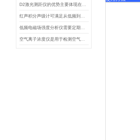
D2激光测距仪的优势主要体现在以下几个方面
红声积分声级计可满足从低频到高频的复杂环境监测
低频电磁场强度分析仪需要定期进行维护和保养
空气离子浓度仪是用于检测空气中离子浓度的精密仪器