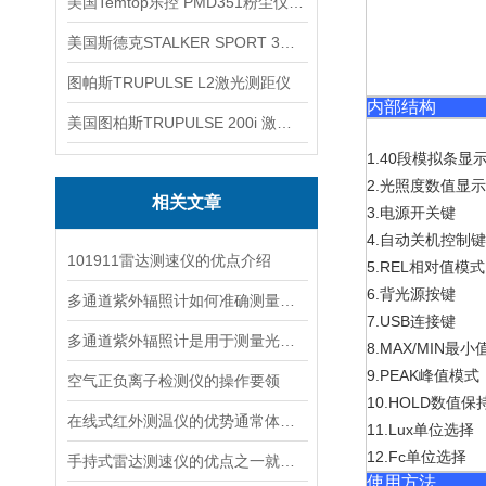
美国Temtop乐控 PMD351粉尘仪PM2.5粒子
美国斯德克STALKER SPORT 3雷达测速仪
图帕斯TRUPULSE L2激光测距仪
内部结构
美国图柏斯TRUPULSE 200i 激光测距仪
1.40
段模拟条显
2.
光照度数值显
相关文章
3.
电源开关键
4.
自动关机控制
101911雷达测速仪的优点介绍
5.REL
相对值模式
6.
背光源按键
多通道紫外辐照计如何准确测量看不见的紫外线？
7.USB
连接键
多通道紫外辐照计是用于测量光源输出的仪器
8.MAX/MIN
最小
9.PEAK
峰值模式
空气正负离子检测仪的操作要领
10.HOLD
数值保
在线式红外测温仪的优势通常体现在非接触测量上
11.Lux
单位选择
12.Fc
单位选择
手持式雷达测速仪的优点之一就是采用了非接触式测量方式
使用方法