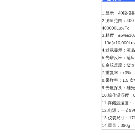
1.
40
显示：
段模
2.
400
测量范围：
400000Lux/Fc
3.
±5%±10d
精度：
±10d(>10,000Lux
4.
过载显示：液
5.
光谱反应：适
6.
f2’
余弦反应：
≦
7.
±3%
重复率：
8.
1.5
采样率：
次
9.
光度探头：硅
10.
操作温湿度：
11.
存储温湿度：
12.
9V
电源：一节
13.
17
仪表尺寸：
14.
390g
重量：