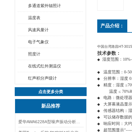
多通道紫外辐照计
温度表
产品介绍：
风速风量计
电子气象仪
中国台湾路昌HT-3015
技术参数：
照度计
湿度范围：
10%
◆
在线式红外测温仪
温度范围：
0-50
◆
红声积分声级计
分辨率：湿度
0
◆
精度：湿度
≥
7
◆
点击更多分类
温度
≤
70%
电路：微处理
◆
大屏幕液晶显
◆
新品推荐
传感器结构：
◆
可以储存数据
◆
爱华AWA6228A型噪声振动分析仪(声级计)
响应时间：大
◆
超范围显示“
----
◆