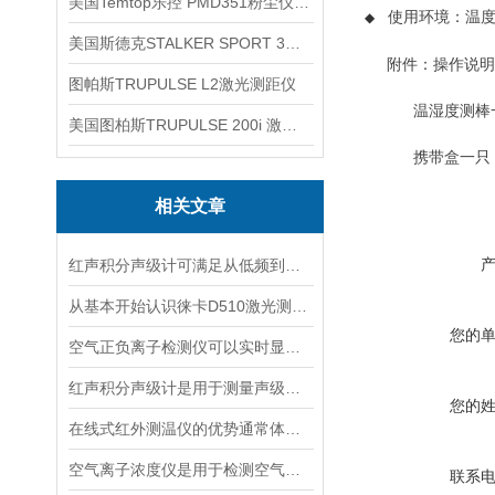
美国Temtop乐控 PMD351粉尘仪PM2.5粒子
使用环境：温
◆
美国斯德克STALKER SPORT 3雷达测速仪
附件：操作说明
图帕斯TRUPULSE L2激光测距仪
温湿度测棒
美国图柏斯TRUPULSE 200i 激光测距仪
携带盒一只
相关文章
红声积分声级计可满足从低频到高频的复杂环境监测
从基本开始认识徕卡D510激光测距仪
您的
空气正负离子检测仪可以实时显示负氧离子浓度
红声积分声级计是用于测量声级和声谱的仪器
您的
在线式红外测温仪的优势通常体现在非接触测量上
空气离子浓度仪是用于检测空气中离子浓度的精密仪器
联系